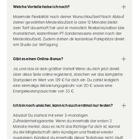
Welche Vorteile habe ich noch?
Maximale Flexibilität nach deiner Wunschlaufzeit! Nach Ablauf
deiner gewählten Mindestlaufzeit (6 oder 12 Monate) bleibt
dein Tarif dauerhaft fair und ist monatlich flexibel kündbar (die
monatlichen, kostenfreien PT-Sondersessions enden nach der
Mindestlaufzeit). Zudem stehen dir kostenlose Parkplätze direkt
am Studio zur Verfügung.
Gibt es einen Online-Bonus?
Ja, und das ist dein größter Vorteil! Wenn du dich jetzt direkt
über diese Seite online registrierst, streichen wir das komplette
Startpaket im Wert von 129 € für dich ein. Du zahlst lediglich
eine einmalige Aktivierungsgebühr von 20 € sowie eine
Energiekostenpauschale von 33 €.
Ich bin noch unsicher, kann ich auch erstmal nur testen?
Absolut! Du startest mit einer 3-monatigen
Zufriedenheitsgarantie. Wenn du innerhalb der ersten 3
Monate merkst, dass es nicht das Richtige für dich ist, kannst
du die Mitgliedschaft aktiv kündigen und flexibel wieder
aussteigen. Kündigst du innerhalb dieser Testphase nicht, läuft