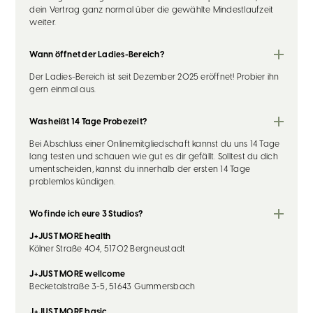
dein Vertrag ganz normal über die gewählte Mindestlaufzeit
weiter.
Wann öffnet der Ladies-Bereich?
Der Ladies-Bereich ist seit Dezember 2025 eröffnet! Probier ihn
gern einmal aus.
Was heißt 14 Tage Probezeit?
Bei Abschluss einer Onlinemitgliedschaft kannst du uns 14 Tage
lang testen und schauen wie gut es dir gefällt. Solltest du dich
umentscheiden, kannst du innerhalb der ersten 14 Tage
problemlos kündigen.
Wo finde ich eure 3 Studios?
J+JUST MORE health
Kölner Straße 404, 51702 Bergneustadt
J+JUST MORE wellcome
Becketalstraße 3-5, 51643 Gummersbach
J+JUST MORE basic