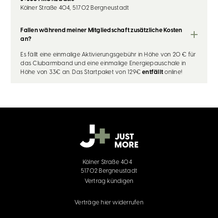
Kölner Straße 404, 51702 Bergneustadt
Fallen während meiner Mitgliedschaft zusätzliche Kosten
an?
Es fällt eine einmalige Aktivierungsgebühr in Höhe von 20 € für
das Clubarmband und eine einmalige Energiepauschale in
Höhe von 33€ an. Das Startpaket von 129€
entfällt
online!
Kölner Straße 404
51702 Bergneustadt
Vertrag kündigen
Verträge hier widerrufen