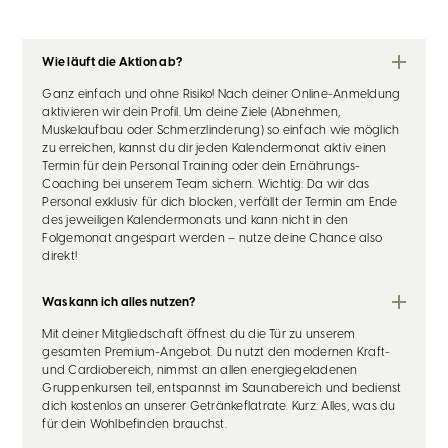
Wie läuft die Aktion ab?
Ganz einfach und ohne Risiko! Nach deiner Online-Anmeldung
aktivieren wir dein Profil. Um deine Ziele (Abnehmen,
Muskelaufbau oder Schmerzlinderung) so einfach wie möglich
zu erreichen, kannst du dir jeden Kalendermonat aktiv einen
Termin für dein Personal Training oder dein Ernährungs-
Coaching bei unserem Team sichern. Wichtig: Da wir das
Personal exklusiv für dich blocken, verfällt der Termin am Ende
des jeweiligen Kalendermonats und kann nicht in den
Folgemonat angespart werden – nutze deine Chance also
direkt!
Was kann ich alles nutzen?
Mit deiner Mitgliedschaft öffnest du die Tür zu unserem
gesamten Premium-Angebot. Du nutzt den modernen Kraft-
und Cardiobereich, nimmst an allen energiegeladenen
Gruppenkursen teil, entspannst im Saunabereich und bedienst
dich kostenlos an unserer Getränkeflatrate. Kurz: Alles, was du
für dein Wohlbefinden brauchst.