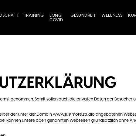
EDSCHAFT
TRAINING
LONG
GESUNDHEIT
WELLNESS
KU
COVID
UTZERKLÄRUNG
r ernst genommen. Somit sollen auch die privaten Daten der Besucher u
reiber der unter der Domain www.justmore.studio angebotenen Webseit
abei können unsere oben genannten Webseiten grundsätzlich ohne 
hen