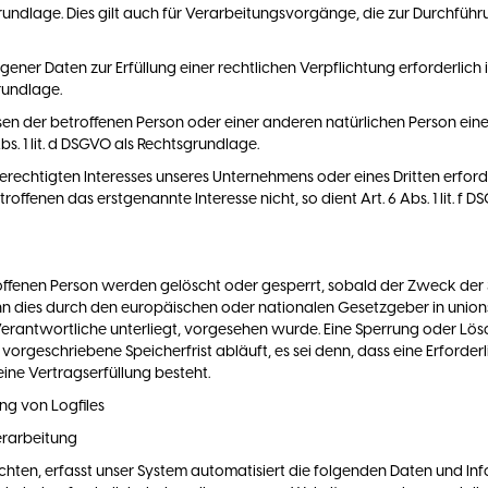
htsgrundlage. Dies gilt auch für Verarbeitungsvorgänge, die zur Durch
er Daten zur Erfüllung einer rechtlichen Verpflichtung erforderlich i
grundlage.
essen der betroffenen Person oder einer anderen natürlichen Person e
bs. 1 lit. d DSGVO als Rechtsgrundlage.
erechtigten Interesses unseres Unternehmens oder eines Dritten erford
ffenen das erstgenannte Interesse nicht, so dient Art. 6 Abs. 1 lit. f 
fenen Person werden gelöscht oder gesperrt, sobald der Zweck der S
n dies durch den europäischen oder nationalen Gesetzgeber in unio
Verantwortliche unterliegt, vorgesehen wurde. Eine Sperrung oder Lö
rgeschriebene Speicherfrist abläuft, es sei denn, dass eine Erforderl
ine Vertragserfüllung besteht.
ung von Logfiles
erarbeitung
hten, erfasst unser System automatisiert die folgenden Daten und 