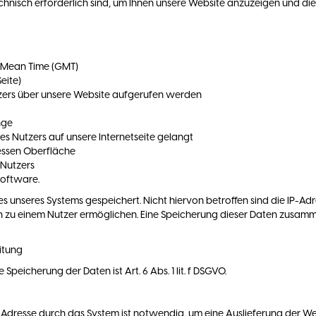
hnisch erforderlich sind, um Ihnen unsere Website anzuzeigen und die S
h Mean Time (GMT)
eite)
zers über unsere Website aufgerufen werden
nge
s Nutzers auf unsere Internetseite gelangt
essen Oberfläche
 Nutzers
software.
es unseres Systems gespeichert. Nicht hiervon betroffen sind die IP-A
en zu einem Nutzer ermöglichen. Eine Speicherung dieser Daten zus
itung
eicherung der Daten ist Art. 6 Abs. 1 lit. f DSGVO.
Adresse durch das System ist notwendig, um eine Auslieferung der We