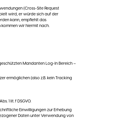
nwendungen (Cross-Site Request
elt wird, er würde sich auf der
erden kann, empfiehlt das
m kommen wir hiermit nach.
geschützten Mandanten Log-In Bereich –
er ermöglichen (also z.B. kein Tracking
. 1 lit. f DSGVO.
riftliche Einwilligungen zur Erhebung
nbezogener Daten unter Verwendung von