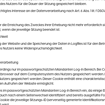
des Nutzers für die Dauer der Sitzung gespeichert bleiben.
tigtes Interesse an der Datenverarbeitung nach Art. 6 Abs. 1 lit. f DSG
r die Erreichung des Zweckes ihrer Erhebung nicht mehr erforderlich si
ll, wenn die jeweilige Sitzung beendet ist.
chkeit
g der Website und die Speicherung der Daten in Logfiles ist für den Bet
 des Nutzers keine Widerspruchsmöglichkeit.
verarbeitung
erdings nur im passwortgeschützten Mandanten Log-In Bereich. Bei Co
etbrowser auf dem Computersystem des Nutzers gespeichert werden. Ru
utzers gespeichert werden. Dieser Cookie enthält eine charakteristisc
ten Aufrufen der Website ermöglicht.
 im passwortgeschützten Mandanten Log-In Bereich ein, da einige El
auch nach einem Seitenwechsel identifiziert und bereits ausgefüllte 
okie die jeweilige Sitzungs-ID (serverseitig generierte Identifikatio
t wird.